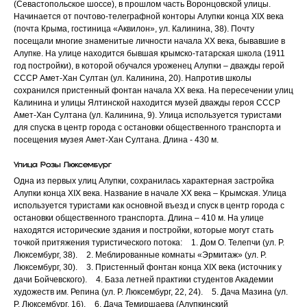
(Севастопольское шоссе), в прошлом часть Воронцовской улицы.
Начинается от почтово-телеграфной конторы Алупки конца ХIХ века
(почта Крыма, гостиница «Аквилон», ул. Калинина, 38). Почту
посещали многие знаменитые личности начала ХХ века, бывавшие в
Алупке. На улице находится бывшая крымско-татарская школа (1911
год постройки), в которой обучался уроженец Алупки – дважды герой
СССР Амет-Хан Султан (ул. Калинина, 20). Напротив школы
сохранился пристенный фонтан начала ХХ века. На пересечении улиц
Калинина и улицы Ялтинской находится музей дважды героя СССР
Амет-Хан Султана (ул. Калинина, 9). Улица используется туристами
для спуска в центр города с остановки общественного транспорта и
посещения музея Амет-Хан Султана. Длина - 430 м.
Улица Розы Люксембург
Одна из первых улиц Алупки, сохранилась характерная застройка
Алупки конца ХIХ века. Название в начале ХХ века – Крымская. Улица
используется туристами как основной въезд и спуск в центр города с
остановки общественного транспорта. Длина – 410 м. На улице
находятся исторические здания и постройки, которые могут стать
точкой притяжения туристического потока: 1. Дом О. Телепчи (ул. Р.
Люксембург, 38). 2. Меблированные комнаты «Эрмитаж» (ул. Р.
Люксембург, 30). 3. Пристенный фонтан конца ХIХ века (источник у
дачи Бойчевского). 4. База летней практики студентов Академии
художеств им. Репина (ул. Р. Люксембург, 22, 24). 5. Дача Мазина (ул.
Р. Люксембург, 16). 6. Дача Темиршаева (Алупкинский