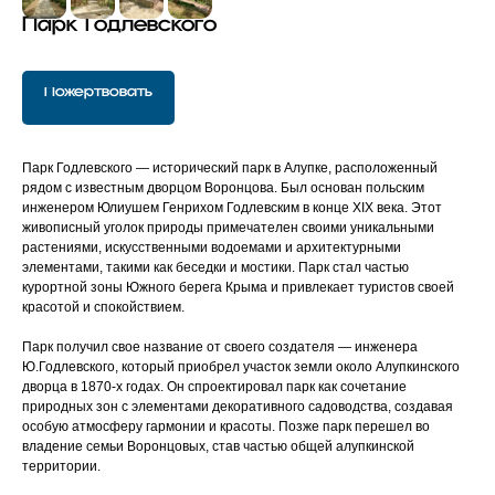
Парк Годлевского
Пожертвовать
Парк Годлевского — исторический парк в Алупке, расположенный
рядом с известным дворцом Воронцова. Был основан польским
инженером Юлиушем Генрихом Годлевским в конце XIX века. Этот
живописный уголок природы примечателен своими уникальными
растениями, искусственными водоемами и архитектурными
элементами, такими как беседки и мостики. Парк стал частью
курортной зоны Южного берега Крыма и привлекает туристов своей
красотой и спокойствием.
Парк получил свое название от своего создателя — инженера
Ю.Годлевского, который приобрел участок земли около Алупкинского
дворца в 1870-х годах. Он спроектировал парк как сочетание
природных зон с элементами декоративного садоводства, создавая
особую атмосферу гармонии и красоты. Позже парк перешел во
владение семьи Воронцовых, став частью общей алупкинской
территории.