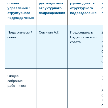
органа
руководителя
руководителя
мес
управления /
структурного
структурного
стр
структурного
подразделения
подразделения
под
подразделения
Педагогический
Семикин А.Г.
Председатель
298
совет
Педагогического
Рес
совета
гор
Ялт
Опо
Южн
офи
Общее
298
собрание
Рес
работников
гор
Ялт
Опо
Южн
офи