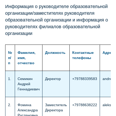
Информация о руководителе образовательной
организации/заместителях руководителя
образовательной организации и информация о
руководителях филиалов образовательной
организации
№
Фамилия,
Должность
Контактные
Адреса
п/
имя,
телефоны
п
отчество
1.
Семикин
Директор
+79788339583
andrey.
Андрей
Геннадиевич
2.
Фомина
Заместитель
+79788638222
aleksan
Александра
Директора
Руслановна