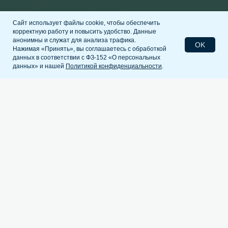
Сайт использует файлы cookie, чтобы обеспечить
корректную работу и повысить удобство. Данные
анонимны и служат для анализа трафика.
OK
Нажимая «Принять», вы соглашаетесь с обработкой
данных в соответствии с ФЗ-152 «О персональных
данных» и нашей
Политикой конфиденциальности
.
«
Восточный
»
???? 8 800 123-45-67
???? НАШИ УСЛУГИ
Выберите
экскурсию